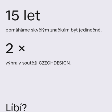
15 let
pomáháme skvělým značkám být jedinečné.
2 ×
výhra v soutěži CZECHDESIGN.
Líbí?