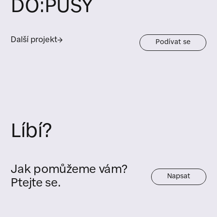
DO:PUSY
Další projekt
→
Podívat se
Líbí?
Jak pomůžeme vám?
Napsat
Ptejte se.