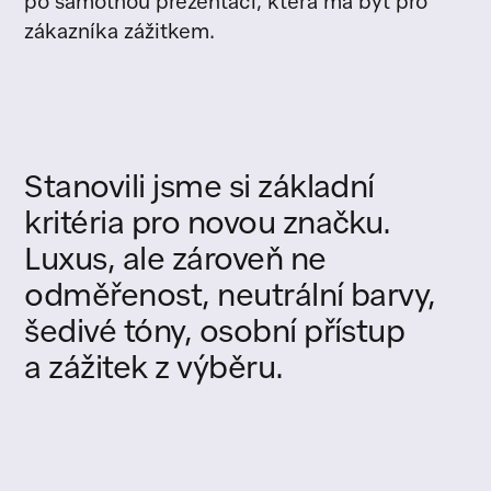
po samotnou prezentaci, která má být pro
zákazníka zážitkem.
Stanovili
jsme
si
základní
kritéria
pro
novou
značku.
Luxus,
ale
zároveň
ne
odměřenost,
neutrální
barvy,
šedivé
tóny,
osobní
přístup
a
zážitek
z
výběru.