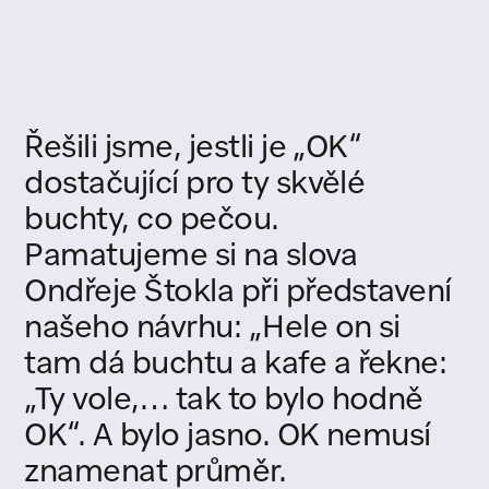
Řešili
jsme,
jestli
je
„OK“
dostačující
pro
ty
skvělé
buchty,
co
pečou.
Pamatujeme
si
na
slova
Ondřeje
Štokla
při
představení
našeho
návrhu:
„Hele
on
si
tam
dá
buchtu
a
kafe
a
řekne:
„Ty
vole,…
tak
to
bylo
hodně
OK“.
A
bylo
jasno.
OK
nemusí
znamenat
průměr.