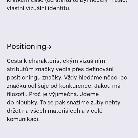
krátkém čase (od startu to byl necelý měsíc)
vlastní vizuální identitu.
Positioning
→
Cesta k charakteristickým vizuálním
atributům značky vedla přes definování
positioningu značky. Vždy hledáme něco, co
značku odlišuje od konkurence. Jakou má
filozofii. Proč je výjimečná. Jdeme
do hloubky. To se pak snažíme zuby nehty
držet na všech materiálech a v celé
komunikaci.