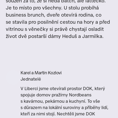
souzen za to, že si nedá batch, ale lattéčko.
Je to místo pro všechny. U stolu probíhá
business brunch, dveře otevírá rodina, co
se stavila pro posilnění cestou na hory a před
vitrínou s věnečky si právě chystají osladit
život dvě postarší dámy Heduš a Jarmilka.
Karel a Martin Kozlovi
Jednatelé
V Liberci jsme otevírali prostor DOK, který
spojuje domov pražírny Nordbeans
s kavárnou, pekárnou a kuchyní. To vše
s důrazem na lokální suroviny a příběhy lidí,
kteří za nimi stojí. Nechtěli jsme DOK