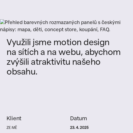
Využili
jsme
motion
design
na
sítích
a
na
webu,
abychom
zvýšili
atraktivitu
našeho
obsahu.
Klient
Datum
ZE MĚ
23. 4. 2025