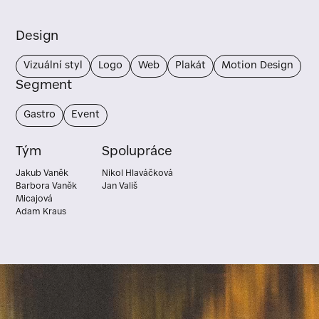
Design
Vizuální styl
Logo
Web
Plakát
Motion Design
Segment
Gastro
Event
Tým
Spolupráce
Jakub Vaněk
Nikol Hlaváčková
Barbora Vaněk
Jan Vališ
Micajová
Adam Kraus