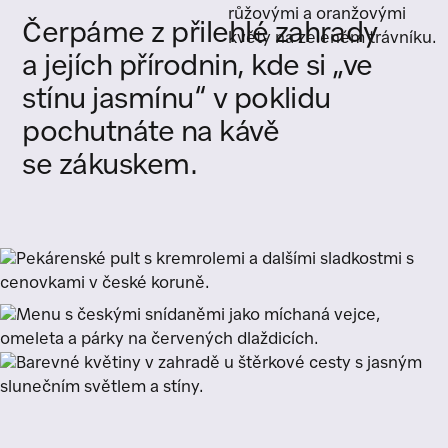
Čerpáme
z
přilehlé
zahrady
a
jejích
přírodnin,
kde
si
„ve
stínu
jasmínu“
v
poklidu
pochutnáte
na
kávě
se
zákuskem.