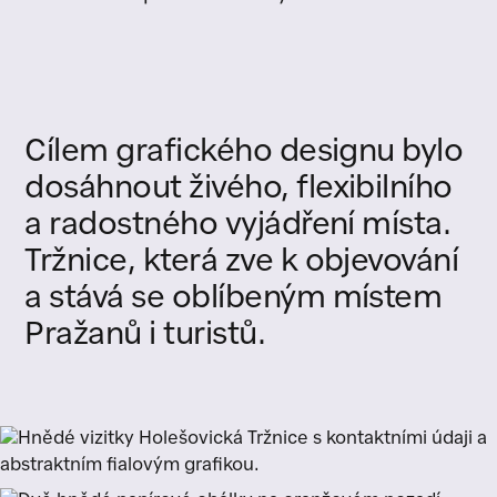
Cílem
grafického
designu
bylo
dosáhnout
živého,
flexibilního
a
radostného
vyjádření
místa.
Tržnice,
která
zve
k
objevování
a
stává
se
oblíbeným
místem
Pražanů
i
turistů.