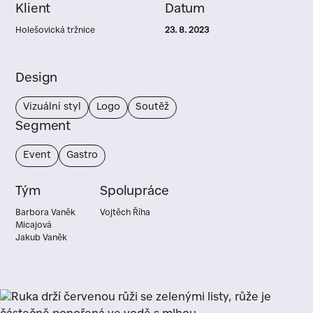
Klient
Datum
Holešovická tržnice
23. 8. 2023
Design
Vizuální styl
Logo
Soutěž
Segment
Event
Gastro
Tým
Spolupráce
Barbora Vaněk
Vojtěch Říha
Micajová
Jakub Vaněk