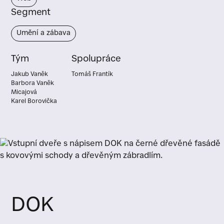
Segment
Umění a zábava
Tým
Spolupráce
Jakub Vaněk
Tomáš Frantík
Barbora Vaněk
Micajová
Karel Borovička
DOK