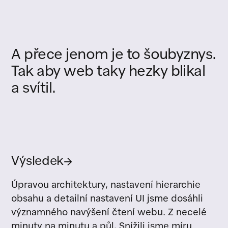
A
přece
jenom
je
to
šoubyznys.
Tak
aby
web
taky
hezky
blikal
a
svítil.
Výsledek
→
Úpravou architektury, nastavení hierarchie
obsahu a detailní nastavení UI jsme dosáhli
významného navýšení čtení webu. Z necelé
minuty na minutu a půl. Snížili jsme míru