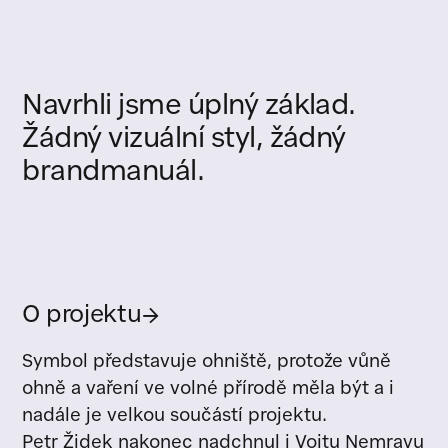
Navrhli
jsme
úplný
základ.
Žádný
vizuální
styl,
žádný
brandmanuál.
O projektu
→
Symbol představuje ohniště, protože vůně
ohně a vaření ve volné přírodě měla být a i
nadále je velkou součástí projektu.
Petr Židek nakonec nadchnul i Vojtu Nemravu