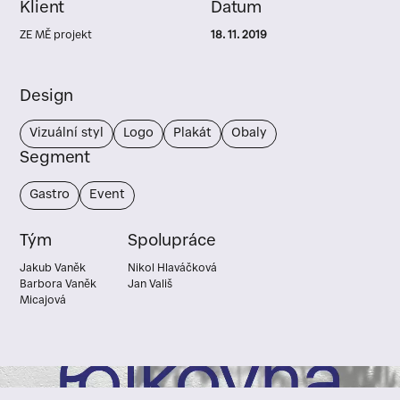
Klient
Datum
ZE MĚ projekt
18. 11. 2019
Design
Vizuální styl
Logo
Plakát
Obaly
Segment
Gastro
Event
Tým
Spolupráce
Jakub Vaněk
Nikol Hlaváčková
Barbora Vaněk
Jan Vališ
Micajová