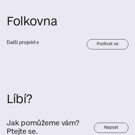
Folkovna
Další projekt
→
Podívat se
Líbí?
Jak pomůžeme vám?
Napsat
Ptejte se.