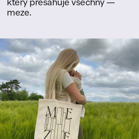
který
přesahuje
všechny
—
meze.