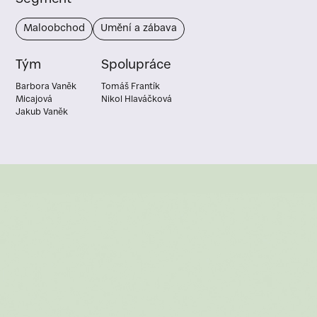
Maloobchod
Umění a zábava
Tým
Spolupráce
Barbora Vaněk
Tomáš Frantík
Micajová
Nikol Hlaváčková
Jakub Vaněk