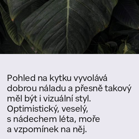
Pohled
na
kytku
vyvolává
dobrou
náladu
a
přesně
takový
měl
být
i
vizuální
styl.
Optimistický,
veselý,
s
nádechem
léta,
moře
a
vzpomínek
na
něj.