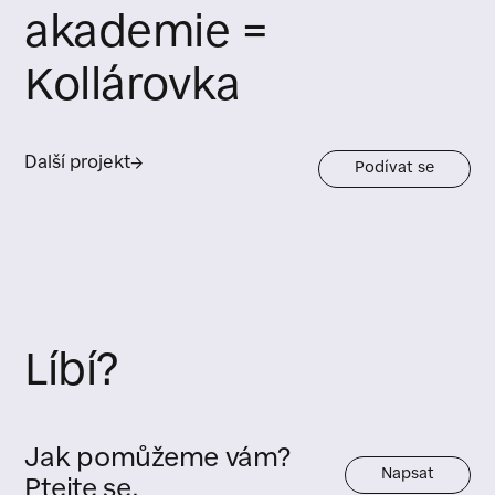
akademie =
Kollárovka
Další projekt
→
Podívat se
Líbí?
Jak pomůžeme vám?
Napsat
Ptejte se.