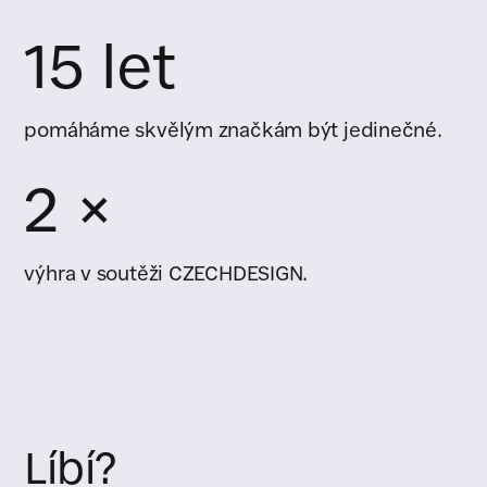
15 let
pomáháme skvělým značkám být jedinečné.
2 ×
výhra v soutěži CZECHDESIGN.
Líbí?