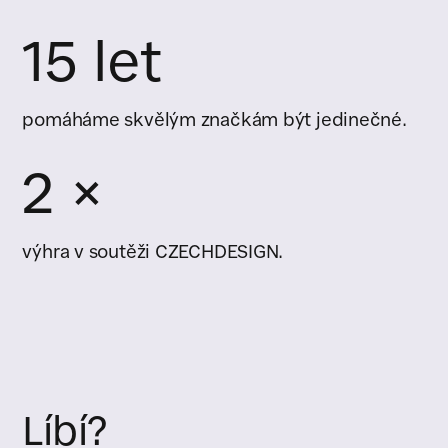
15 let
pomáháme skvělým značkám být jedinečné.
2 ×
výhra v soutěži CZECHDESIGN.
Líbí?