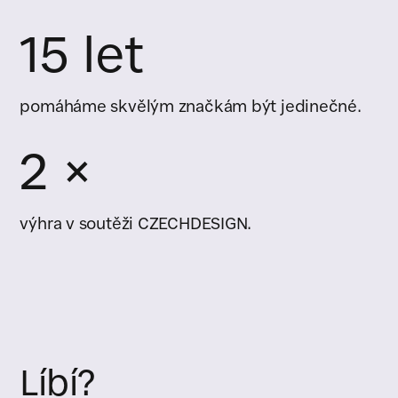
15 let
pomáháme skvělým značkám být jedinečné.
2 ×
výhra v soutěži CZECHDESIGN.
Líbí?