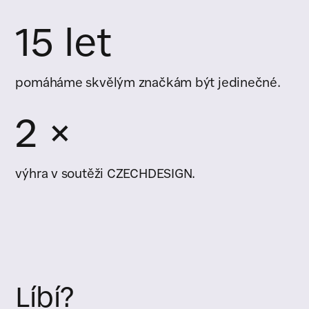
15 let
pomáháme skvělým značkám být jedinečné.
2 ×
výhra v soutěži CZECHDESIGN.
Líbí?